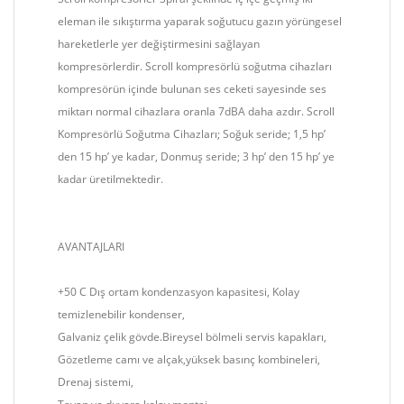
eleman ile sıkıştırma yaparak soğutucu gazın yörüngesel
hareketlerle yer değiştirmesini sağlayan
kompresörlerdir. Scroll kompresörlü soğutma cihazları
kompresörün içinde bulunan ses ceketi sayesinde ses
miktarı normal cihazlara oranla 7dBA daha azdır. Scroll
Kompresörlü Soğutma Cihazları; Soğuk seride; 1,5 hp’
den 15 hp’ ye kadar, Donmuş seride; 3 hp’ den 15 hp’ ye
kadar üretilmektedir.
AVANTAJLARI
+50 C Dış ortam kondenzasyon kapasitesi, Kolay
temizlenebilir kondenser,
Galvaniz çelik gövde.Bireysel bölmeli servis kapakları,
Gözetleme camı ve alçak,yüksek basınç kombineleri,
Drenaj sistemi,