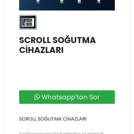
SCROLL SOĞUTMA
CIHAZLARI
Whatsapp'tan Sor
SCROLL SOĞUTMA CİHAZLARI
Scroll kompresörler Spiral şeklinde iç içe geçmiş iki