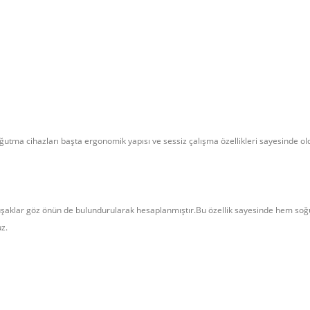
ğutma cihazları başta ergonomik yapısı ve sessiz çalışma özellikleri sayesinde ol
 kuşaklar göz önün de bulundurularak hesaplanmıştır.Bu özellik sayesinde hem so
z.