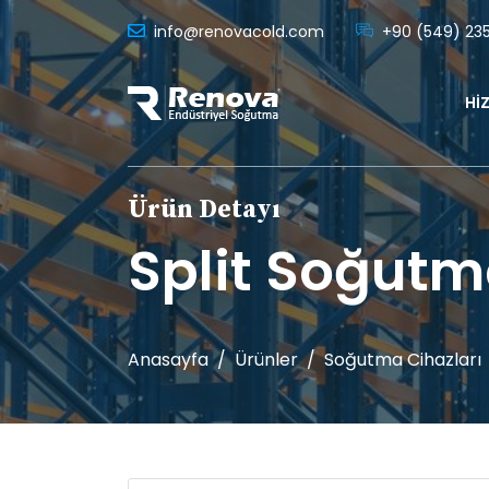
info@renovacold.com
+90 (549) 23
HI
Ürün Detayı
Split Soğutm
Anasayfa
Ürünler
Soğutma Cihazları