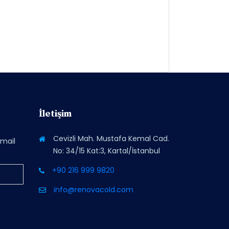
İletişim
Cevizli Mah. Mustafa Kemal Cad.
-mail
No: 34/15 Kat:3, Kartal/İstanbul
+90 216 999 9820
info@renovacold.com