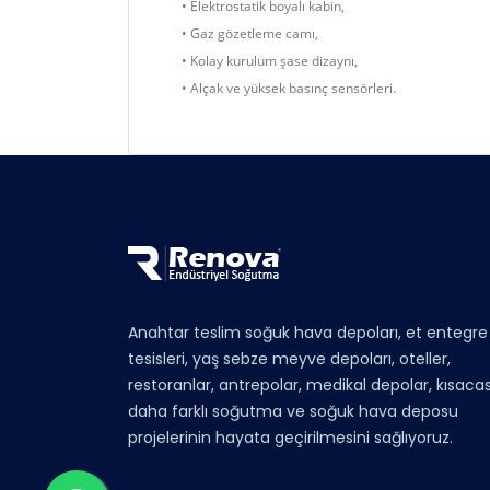
• Elektrostatik boyalı kabin,
• Gaz gözetleme camı,
• Kolay kurulum şase dizaynı,
• Alçak ve yüksek basınç sensörleri.
Anahtar teslim soğuk hava depoları, et entegre
tesisleri, yaş sebze meyve depoları, oteller,
restoranlar, antrepolar, medikal depolar, kısacas
daha farklı soğutma ve soğuk hava deposu
projelerinin hayata geçirilmesini sağlıyoruz.