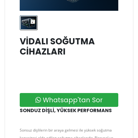
VIDALI SOĞUTMA
CIHAZLARI
Whatsapp'tan Sor
SONDUZ DİŞLİ, YÜKSEK PERFORMANS
Sonsuz dişlilerin bir araya gelmesi ile yüksek soğutma
kapasitesi elde edilen soğutma cihazlarıdır. Bireysel ve