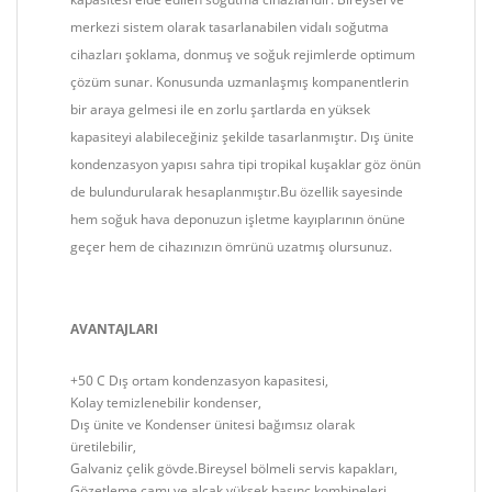
merkezi sistem olarak tasarlanabilen vidalı soğutma
cihazları şoklama, donmuş ve soğuk rejimlerde optimum
çözüm sunar. Konusunda uzmanlaşmış kompanentlerin
bir araya gelmesi ile en zorlu şartlarda en yüksek
kapasiteyi alabileceğiniz şekilde tasarlanmıştır. Dış ünite
kondenzasyon yapısı sahra tipi tropikal kuşaklar göz önün
de bulundurularak hesaplanmıştır.Bu özellik sayesinde
hem soğuk hava deponuzun işletme kayıplarının önüne
geçer hem de cihazınızın ömrünü uzatmış olursunuz.
AVANTAJLARI
+50 C Dış ortam kondenzasyon kapasitesi,
Kolay temizlenebilir kondenser,
Dış ünite ve Kondenser ünitesi bağımsız olarak
üretilebilir,
Galvaniz çelik gövde.Bireysel bölmeli servis kapakları,
Gözetleme camı ve alçak,yüksek basınç kombineleri,